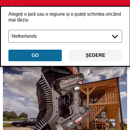
Alegeți o țară sau o regiune și o puteți schimba oricând
mai târziu
Înapoi
despre-noi
GO
ȘEDERE