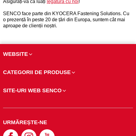
Asigurați-vă că luați
legătura cu noi
!
SENCO face parte din KYOCERA Fastening Solutions. Cu
o prezență în peste 20 de țări din Europa, suntem cât mai
aproape de clienții noștri.
WEBSITE
CATEGORII DE PRODUSE
SITE-URI WEB SENCO
URMĂREȘTE-NE