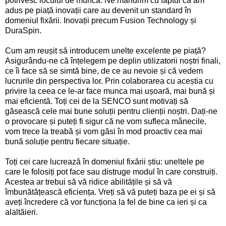
potrivesc locului de muncă. Ne mândrim cu faptul că am
adus pe piață inovații care au devenit un standard în
domeniul fixării. Inovații precum Fusion Technology și
DuraSpin.
Cum am reușit să introducem unelte excelente pe piață?
Asigurându-ne că înțelegem pe deplin utilizatorii noștri finali,
ce îi face să se simtă bine, de ce au nevoie și că vedem
lucrurile din perspectiva lor. Prin colaborarea cu aceștia cu
privire la ceea ce le-ar face munca mai ușoară, mai bună și
mai eficientă. Toți cei de la SENCO sunt motivați să
găsească cele mai bune soluții pentru clienții noștri. Dați-ne
o provocare și puteți fi sigur că ne vom sufleca mânecile,
vom trece la treabă și vom găsi în mod proactiv cea mai
bună soluție pentru fiecare situație.
Toți cei care lucrează în domeniul fixării știu: uneltele pe
care le folosiți pot face sau distruge modul în care construiți.
Acestea ar trebui să vă ridice abilitățile și să vă
îmbunătățească eficiența. Vreți să vă puteți baza pe ei și să
aveți încredere că vor funcționa la fel de bine ca ieri și ca
alaltăieri.