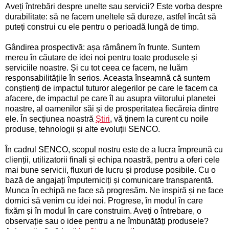
Aveți întrebări despre unelte sau servicii? Este vorba despre
durabilitate: să ne facem uneltele să dureze, astfel încât să
puteți construi cu ele pentru o perioadă lungă de timp.
Gândirea prospectivă: așa rămânem în frunte. Suntem
mereu în căutare de idei noi pentru toate produsele și
serviciile noastre. Și cu tot ceea ce facem, ne luăm
responsabilitățile în serios. Aceasta înseamnă că suntem
conștienți de impactul tuturor alegerilor pe care le facem ca
afacere, de impactul pe care îl au asupra viitorului planetei
noastre, al oamenilor săi și de prosperitatea fiecăreia dintre
ele. În secțiunea noastră
Știri
, vă ținem la curent cu noile
produse, tehnologii și alte evoluții SENCO.
În cadrul SENCO, scopul nostru este de a lucra împreună cu
clienții, utilizatorii finali și echipa noastră, pentru a oferi cele
mai bune servicii, fluxuri de lucru și produse posibile. Cu o
bază de angajați împuterniciți și comunicare transparentă.
Munca în echipă ne face să progresăm. Ne inspiră și ne face
dornici să venim cu idei noi. Progrese, în modul în care
fixăm și în modul în care construim. Aveți o întrebare, o
observație sau o idee pentru a ne îmbunătăți produsele?