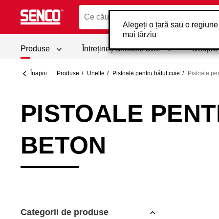
Alegeți o țară sau o regiune
mai târziu
Produse
Întrețineți uneltele dvs.
Despr
Înapoi
Produse
Unelte
Pistoale pentru bătut cuie
Pistoale pen
PISTOALE PENT
BETON
Categorii de produse