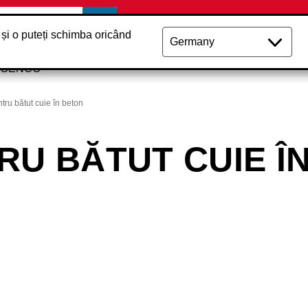
 și o puteți schimba oricând
e SENCO
tru bătut cuie în beton
RU BĂTUT CUIE Î