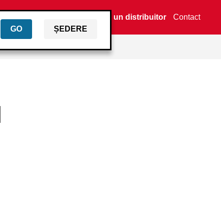
Găsiți un distribuitor
Contact
GO
ȘEDERE
N