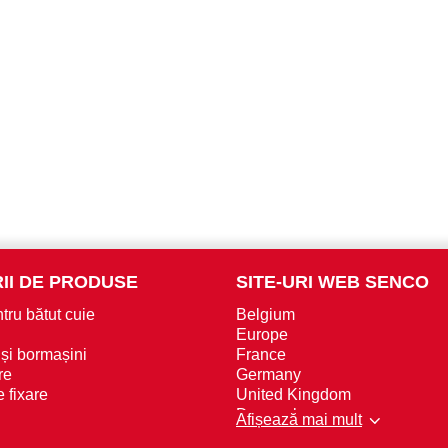
II DE PRODUSE
SITE-URI WEB SENCO
tru bătut cuie
Belgium
Europe
 și bormașini
France
re
Germany
 fixare
United Kingdom
Denmark
Afișează mai mult
Norway