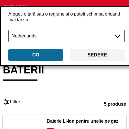
Alegeți o țară sau o regiune și o puteți schimba oricând
mai târziu
Înapoi
Produse
Accesorii
Baterii și încărcătoare
Baterii
GO
ȘEDERE
BATERII
Filtre
5 produse
Baterie Li-Ion pentru unelte pe gaz