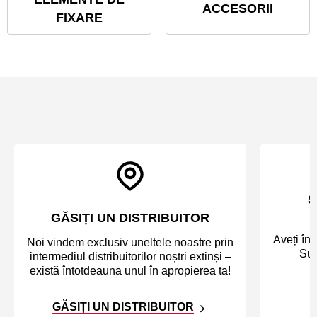
ACCESORII
FIXARE
S
GĂSIȚI UN DISTRIBUITOR
Aveți înt
Noi vindem exclusiv uneltele noastre prin
Sun
intermediul distribuitorilor noștri extinși –
există întotdeauna unul în apropierea ta!
GĂSIȚI UN DISTRIBUITOR