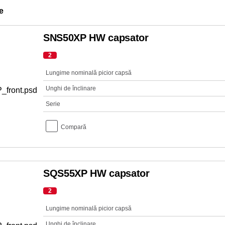
e
SNS50XP HW capsator
2
Lungime nominală picior capsă
Unghi de înclinare
Serie
Compară
SQS55XP HW capsator
2
Lungime nominală picior capsă
Unghi de înclinare