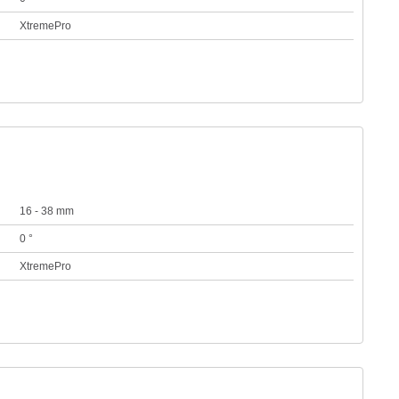
XtremePro
16 - 38 mm
0 °
XtremePro