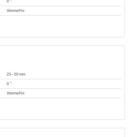
0 °
XtremePro
25 - 50 mm
0 °
XtremePro