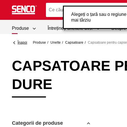
Alegeți o țară sau o regiune
mai târziu
Produse
Întrețineți uneltele dvs.
Despr
Înapoi
Produse
Unelte
Capsatoare
Capsatoare pentru capse
CAPSATOARE P
DURE
Categorii de produse