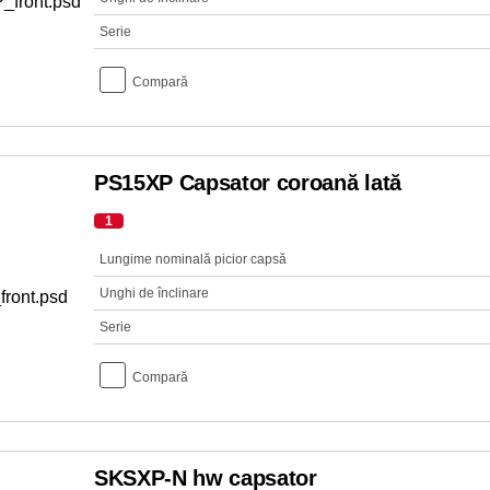
Serie
Compară
PS15XP Capsator coroană lată
1
Lungime nominală picior capsă
Unghi de înclinare
Serie
Compară
SKSXP-N hw capsator