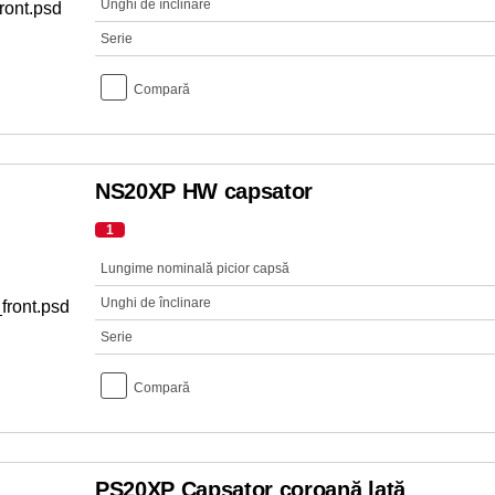
Unghi de înclinare
Serie
Compară
NS20XP HW capsator
1
Lungime nominală picior capsă
Unghi de înclinare
Serie
Compară
PS20XP Capsator coroană lată