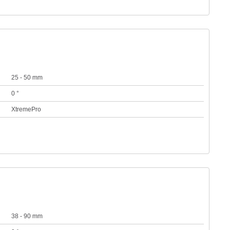
25 - 50 mm
0 °
XtremePro
38 - 90 mm