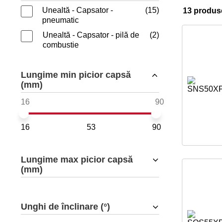
Unealtă - Capsator -
15
13 produs
pneumatic
Unealtă - Capsator - pilă de
2
combustie
Lungime min picior capsă
(mm)
16
53
90
Lungime max picior capsă
(mm)
Unghi de înclinare (°)