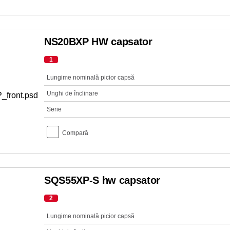
NS20BXP HW capsator
1
Lungime nominală picior capsă
Unghi de înclinare
Serie
Compară
SQS55XP-S hw capsator
2
Lungime nominală picior capsă