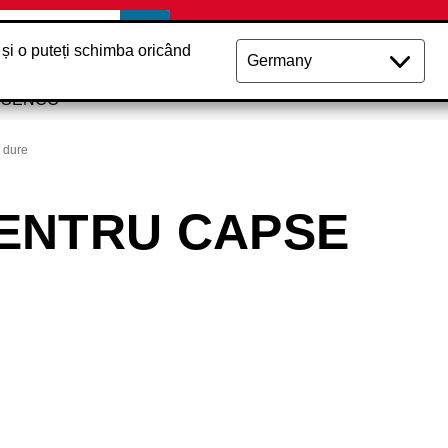
 și o puteți schimba oricând
e SENCO
 dure
ENTRU CAPSE