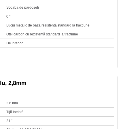
Scoabă de pardoseli
0 °
Luciu metalic de bază rezistență standard la tracțiune
Oțel carbon cu rezistență standard la tracțiune
De interior
plu, 2,8mm
2.8 mm
Tijă inelată
21 °