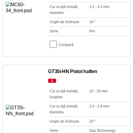
Cui cu tijă inelată,
3.3 - 4.3 mm
diametru
Unghi de înclinare
34 °
Serie
Pro
Compară
GT35i-HN Pistol haften
1
Cui cu tijă inelată,
22 - 35 mm
lungime
Cui cu tijă inelată,
2.8 - 2.8 mm
diametru
Unghi de înclinare
20 °
Serie
Gas Technology