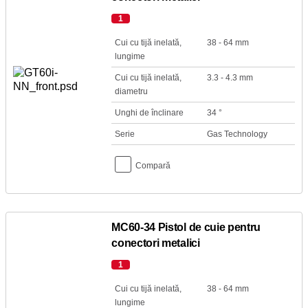
1
Cui cu tijă inelată,
38 - 64 mm
lungime
Cui cu tijă inelată,
3.3 - 4.3 mm
diametru
Unghi de înclinare
34 °
Serie
Gas Technology
Compară
MC60-34 Pistol de cuie pentru
conectori metalici
1
Cui cu tijă inelată,
38 - 64 mm
lungime