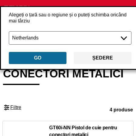
Alegeți o țară sau o regiune și o puteți schimba oricând
mai târziu
Înapoi
Produse
Unelte
Pistoale pentru bătut cuie
Conectori metalic
GO
ȘEDERE
CONECTORI METALICI
Filtre
4 produse
GT60i-NN Pistol de cuie pentru
conectori metalici