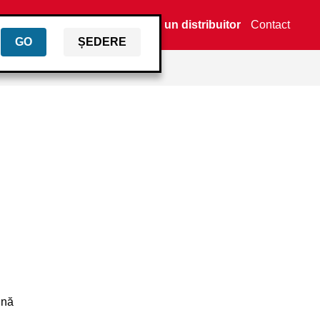
Găsiți un distribuitor
Contact
GO
ȘEDERE
ină