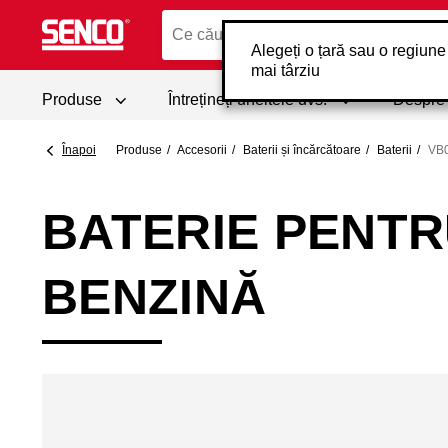
Alegeți o țară sau o regiune
mai târziu
Produse
Întrețineți uneltele dvs.
Despr
Înapoi
Produse
Accesorii
Baterii și încărcătoare
Baterii
VB
BATERIE PENTR
BENZINĂ