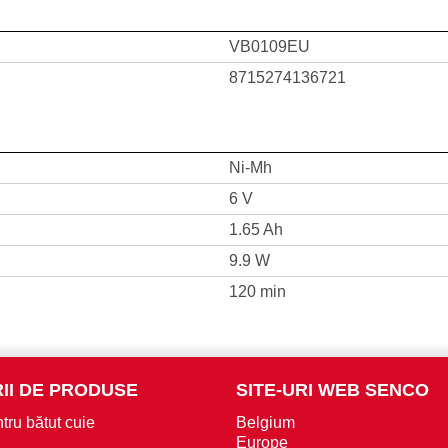
VB0109EU
8715274136721
Ni-Mh
6 V
1.65 Ah
9.9 W
120 min
II DE PRODUSE
SITE-URI WEB SENCO
tru bătut cuie
Belgium
Europe