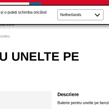
 și o puteți schimba oricând
e SENCO
0109EU
U UNELTE PE
Descriere
Baterie pentru unelte pe benz