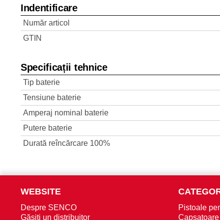
Indentificare
Număr articol
GTIN
Specificații tehnice
Tip baterie
Tensiune baterie
Amperaj nominal baterie
Putere baterie
Durată reîncărcare 100%
WEBSITE
CATEGOR
Despre SENCO
Pistoale pen
Găsiți un distribuitor
Capsatoare