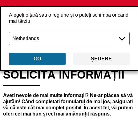
Alegeți o țară sau o regiune și o puteți schimba oricând
mai târziu
Înapoi
solicita-informatii
GO
ȘEDERE
SOLICITĂ INFORMAȚII
Aveți nevoie de mai multe informații? Ne-ar plăcea să vă
ajutăm! Când completați formularul de mai jos, asigurați-
vă că este cât mai complet posibil. În acest fel, vă putem
oferi cel mai bun și cel mai amănunțit răspuns.