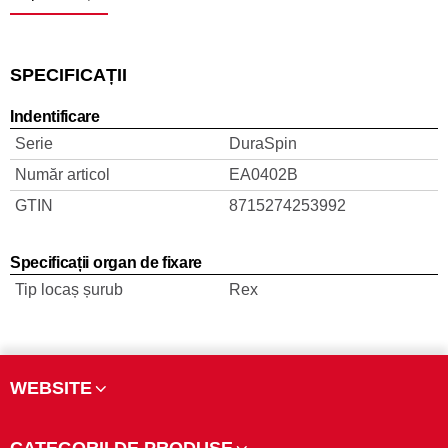
SPECIFICAȚII
Indentificare
Serie
DuraSpin
Număr articol
EA0402B
GTIN
8715274253992
Specificații organ de fixare
Tip locaș șurub
Rex
WEBSITE