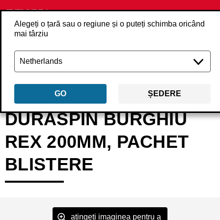
Alegeți o țară sau o regiune și o puteți schimba oricând
mai târziu
Înapoi
Produse
Accesorii
Accesorii șurub
Biți
EA0402B
GO
ȘEDERE
DURASPIN BURGHIU
REX 200MM, PACHET
BLISTERE
atingeți imaginea pentru a