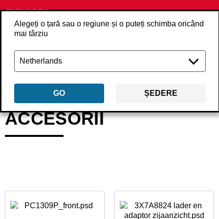
Alegeți o țară sau o regiune și o puteți schimba oricând
mai târziu
Înapoi
Produse
Accesorii
GO
ȘEDERE
ACCESORII