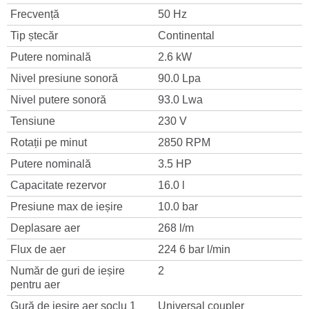
Frecvență
50 Hz
Tip ștecăr
Continental
Putere nominală
2.6 kW
Nivel presiune sonoră
90.0 Lpa
Nivel putere sonoră
93.0 Lwa
Tensiune
230 V
Rotații pe minut
2850 RPM
Putere nominală
3.5 HP
Capacitate rezervor
16.0 l
Presiune max de ieșire
10.0 bar
Deplasare aer
268 l/m
Flux de aer
224 6 bar l/min
Număr de guri de ieșire
2
pentru aer
Gură de ieșire aer soclu 1
Universal coupler