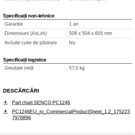
Specificații non-tehnice
Garanție
1 an
Dimensiuni (AxLxh)
508 x 504 x 605 mm
Include cutie de păstrare
Nu
Specificații logistice
Greutate netă
57.0 kg
DESCĂRCĂRI
Part chart SENCO PC1246
PC1246EU_ro_CommercialProductSheet_1.2_175223
7978896