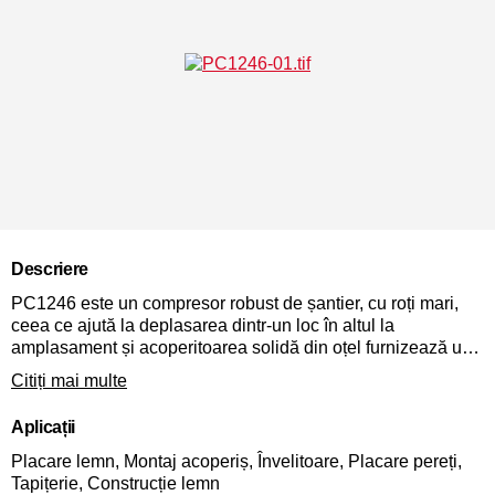
Descriere
PC1246 este un compresor robust de șantier, cu roți mari,
ceea ce ajută la deplasarea dintr-un loc în altul la
amplasament și acoperitoarea solidă din oțel furnizează un
plus de protecție. Cu un sistem de motor puternic de 3.5CP,
Citiți mai multe
acest compresor poate furniza cea mai mare deplasare a
aerului din gamă, la o valoare de 350L/min
Aplicații
Placare lemn, Montaj acoperiș, Învelitoare, Placare pereți,
Tapițerie, Construcție lemn