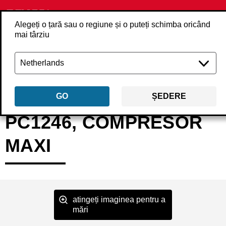
Alegeți o țară sau o regiune și o puteți schimba oricând
mai târziu
Înapoi
Produse
Compresoare
Compresor
PC1246EU
GO
ȘEDERE
PC1246, COMPRESOR
MAXI
atingeți imaginea pentru a
mări