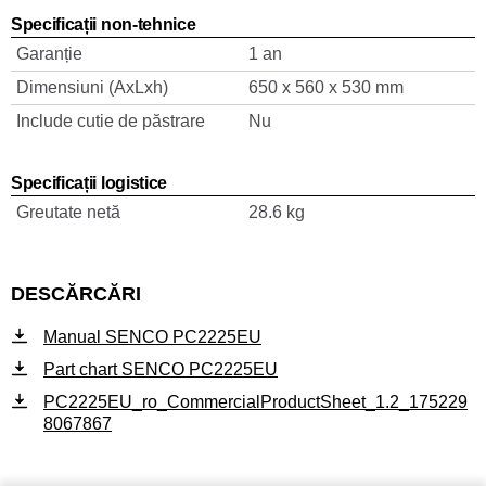
Specificații non-tehnice
Garanție
1 an
Dimensiuni (AxLxh)
650 x 560 x 530 mm
Include cutie de păstrare
Nu
Specificații logistice
Greutate netă
28.6 kg
DESCĂRCĂRI
Manual SENCO PC2225EU
Part chart SENCO PC2225EU
PC2225EU_ro_CommercialProductSheet_1.2_175229
8067867