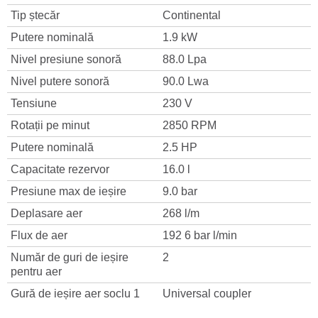
Tip ștecăr
Continental
Putere nominală
1.9 kW
Nivel presiune sonoră
88.0 Lpa
Nivel putere sonoră
90.0 Lwa
Tensiune
230 V
Rotații pe minut
2850 RPM
Putere nominală
2.5 HP
Capacitate rezervor
16.0 l
Presiune max de ieșire
9.0 bar
Deplasare aer
268 l/m
Flux de aer
192 6 bar l/min
Număr de guri de ieșire
2
pentru aer
Gură de ieșire aer soclu 1
Universal coupler