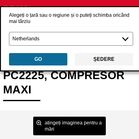
Alegeți o țară sau o regiune și o puteți schimba oricând
mai târziu
Înapoi
Produse
Compresoare
Compresor
PC2225EU
GO
ȘEDERE
PC2225, COMPRESOR
MAXI
atingeți imaginea pentru a
mări