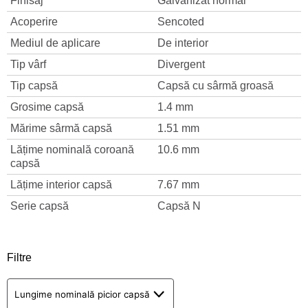
Finisaj
Galvanizat normal
Acoperire
Sencoted
Mediul de aplicare
De interior
Tip vârf
Divergent
Tip capsă
Capsă cu sârmă groasă
Grosime capsă
1.4 mm
Mărime sârmă capsă
1.51 mm
Lățime nominală coroană
10.6 mm
capsă
Lățime interior capsă
7.67 mm
Serie capsă
Capsă N
Filtre
Lungime nominală picior capsă