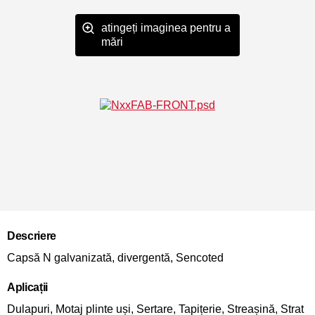
atingeți imaginea pentru a
mări
Descriere
Capsă N galvanizată, divergentă, Sencoted
Aplicații
Dulapuri, Motaj plinte uși, Sertare, Tapițerie, Streașină, Strat