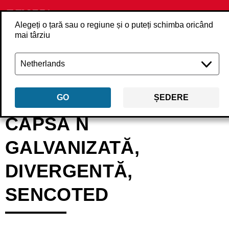
Alegeți o țară sau o regiune și o puteți schimba oricând
mai târziu
Înapoi
Produse
Elemente de fixare
Capse
Capse cu sârmă pentru s
GO
ȘEDERE
CAPSĂ N
GALVANIZATĂ,
DIVERGENTĂ,
SENCOTED