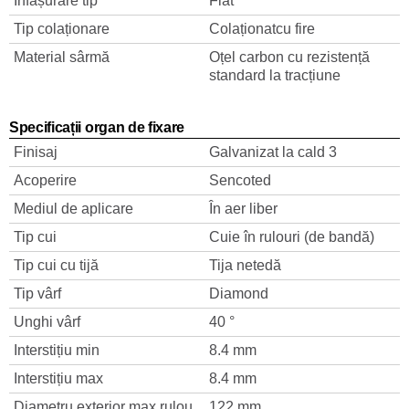
Înfășurare tip
Flat
Tip colaționare
Colaționatcu fire
Material sârmă
Oțel carbon cu rezistență
standard la tracțiune
Specificații organ de fixare
Finisaj
Galvanizat la cald 3
Acoperire
Sencoted
Mediul de aplicare
În aer liber
Tip cui
Cuie în rulouri (de bandă)
Tip cui cu tijă
Tija netedă
Tip vârf
Diamond
Unghi vârf
40 °
Interstițiu min
8.4 mm
Interstițiu max
8.4 mm
Diametru exterior max rulou
122 mm