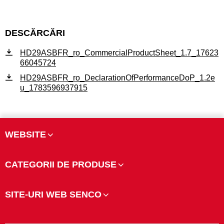
DESCĂRCĂRI
HD29ASBFR_ro_CommercialProductSheet_1.7_17623
66045724
HD29ASBFR_ro_DeclarationOfPerformanceDoP_1.2e
u_1783596937915
WEBSITE
CATEGORII DE PRODUSE
SITE-URI WEB SENCO