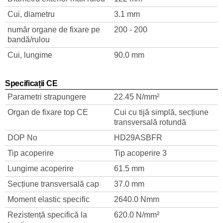
Cui, diametru
3.1 mm
număr organe de fixare pe
200 - 200
bandă/rulou
Cui, lungime
90.0 mm
Specificații CE
Parametri strapungere
22.45 N/mm²
Organ de fixare top CE
Cui cu tijă simplă, secțiune
transversală rotundă
DOP No
HD29ASBFR
Tip acoperire
Tip acoperire 3
Lungime acoperire
61.5 mm
Secțiune transversală cap
37.0 mm
Moment elastic specific
2640.0 Nmm
Rezistență specifică la
620.0 N/mm²