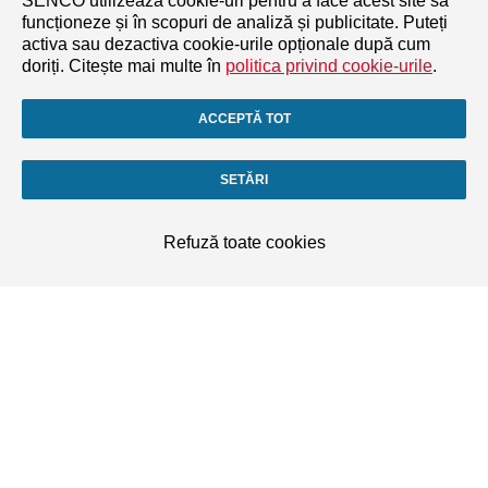
SENCO utilizează cookie-uri pentru a face acest site să
funcționeze și în scopuri de analiză și publicitate. Puteți
activa sau dezactiva cookie-urile opționale după cum
doriți. Citește mai multe în
politica privind cookie-urile
.
ACCEPTĂ TOT
SETĂRI
Refuză toate cookies