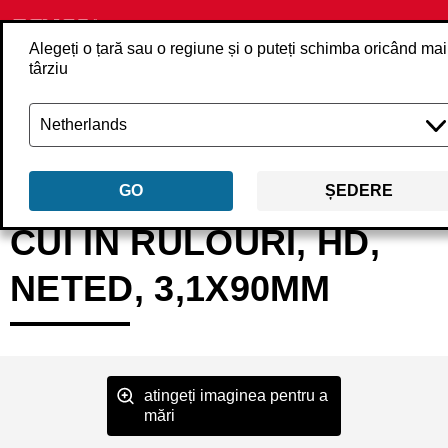
Alegeți o țară sau o regiune și o puteți schimba oricând mai
târziu
Înapoi
Produse
Elemente de fixare
Cuie
Cuie în rolă
HD29ASB
GO
ȘEDERE
CUI ÎN RULOURI, HD,
NETED, 3,1X90MM
atingeți imaginea pentru a
mări