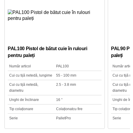
PAL100 Pistol de bătut cuie în rulouri
PAL90 Pist
pentru paleți
paleți
Număr articol
PAL100
Număr artico
Cui cu tijă netedă, lungime
55 - 100 mm
Cui cu tijă 
Cui cu tijă netedă,
2.5 - 3.8 mm
Cui cu tijă n
diametru
diametru
Unghi de înclinare
16 °
Unghi de înc
Tip colaționare
Colaționatcu fire
Tip colațion
Serie
PalletPro
Serie