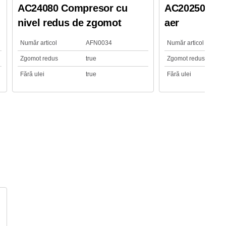
AC24080 Compresor cu
AC20250BL C
nivel redus de zgomot
aer
Număr articol
AFN0034
Număr articol
Zgomot redus
true
Zgomot redus
Fără ulei
true
Fără ulei