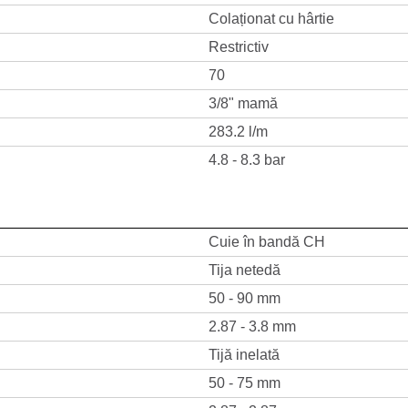
Colaționat cu hârtie
Restrictiv
70
3/8" mamă
283.2 l/m
4.8 - 8.3 bar
Cuie în bandă CH
Tija netedă
50 - 90 mm
2.87 - 3.8 mm
Tijă inelată
50 - 75 mm