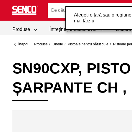
Alegeți o țară sau o regiune
mai târziu
Produse
Întrețineți uneltele dvs.
Despr
Înapoi
Produse
Unelte
Pistoale pentru bătut cuie
Pistoale pe
SN90CXP, PIST
ȘARPANTE CH ,