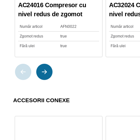
AC24016 Compresor cu
AC32024 C
nivel redus de zgomot
nivel redu
Număr articol
AFN0022
Număr articol
Zgomot redus
true
Zgomot redus
Fără ulei
true
Fără ulei
ACCESORII CONEXE