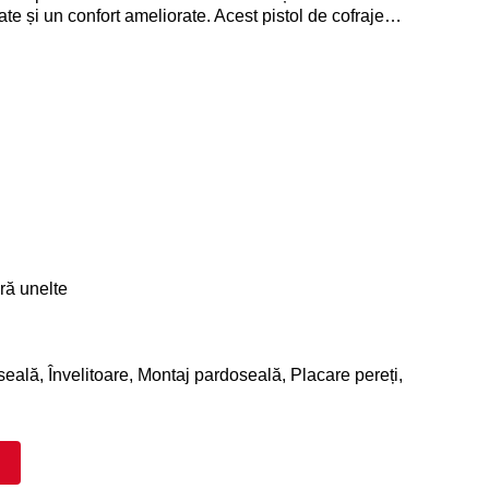
ate și un confort ameliorate. Acest pistol de cofraje
t și de greutate mică. Magazia scurtă, la 34 de grade, în
i o linie de vizare excelente. Instalează o gamă largă de
până la 90mm pentru a realiza practic orice lucrare.
ră unelte
eală, Învelitoare, Montaj pardoseală, Placare pereți,