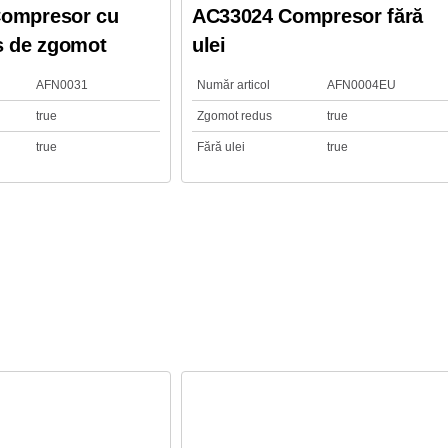
ompresor cu
AC33024 Compresor fără
s de zgomot
ulei
AFN0031
Număr articol
AFN0004EU
true
Zgomot redus
true
true
Fără ulei
true