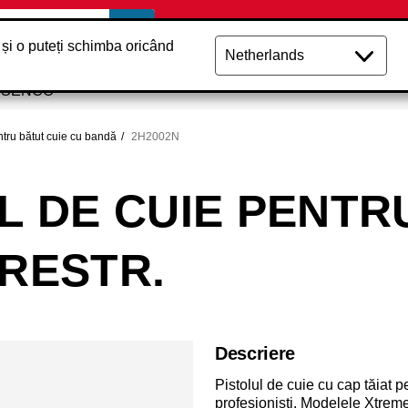
 și o puteți schimba oricând
e SENCO
ntru bătut cuie cu bandă
2H2002N
OL DE CUIE PENTR
 RESTR.
Descriere
Pistolul de cuie cu cap tăia
profesioniști. Modelele XtremeP