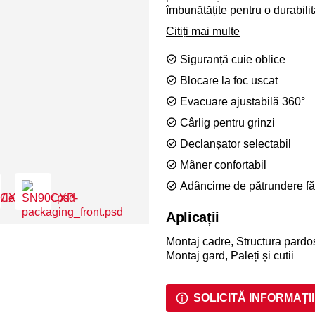
îmbunătățite pentru o durabilit
compact este ușor de manipula
Citiți mai multe
linie oferă o manevrabilitate ș
elemente de prindere de la 50 
Siguranță cuie oblice
Blocare la foc uscat
Evacuare ajustabilă 360°
Cârlig pentru grinzi
Declanșator selectabil
Mâner confortabil
Adâncime de pătrundere fă
Aplicații
Montaj cadre, Structura pardos
Montaj gard, Paleți și cutii
SOLICITĂ INFORMAȚII