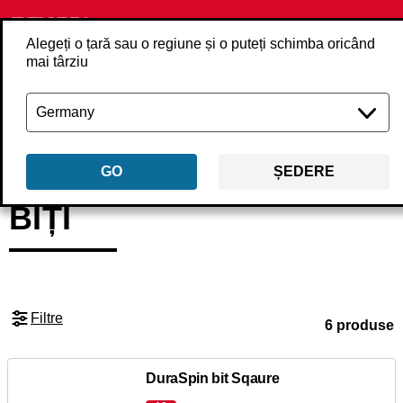
Alegeți o țară sau o regiune și o puteți schimba oricând
mai târziu
Înapoi
Produse
Accesorii
Accesorii șurub
Biți
GO
ȘEDERE
BIȚI
Filtre
6 produse
DuraSpin bit Sqaure