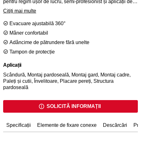
pentru regim ușor de lucru, semi-profesionist și aplicații de
bricolaj. Uneltele SemiPro prezintă o acțiune restrictivă a
Citiți mai multe
trăgaciului pentru o siguranță maximă și sunt acoperite de
garanția Senco de 1 an. Ușor de observat, cu capace roșii și
Evacuare ajustabilă 360°
corpuri negre distincte. Pistolul de șarpante S900FN va
împinge cuiele până la 90mm în cherestea pentru aplicații
Mâner confortabil
ce includ realizarea de șarpante din cherestea, substrat
Adâncime de pătrundere fără unelte
pardoseli și împrejmuiri.
Tampon de protecție
Aplicații
Scândură, Montaj pardoseală, Montaj gard, Montaj cadre,
Paleți și cutii, Învelitoare, Placare pereți, Structura
pardoseală
SOLICITĂ INFORMAȚII
Specificații
Elemente de fixare conexe
Descărcări
Pro