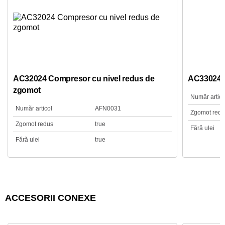
AC32024 Compresor cu nivel redus de
AC33024 C
zgomot
Număr artico
Număr articol
AFN0031
Zgomot redu
Zgomot redus
true
Fără ulei
Fără ulei
true
ACCESORII CONEXE