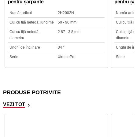
pentru șarpante
pentru șa
Număr articol
2H2002N
Număr artico
Cui cu tijă netedă, lungime
50 - 90 mm
Cui cu tijă 
Cui cu tijă netedă,
2.87 - 3.8 mm
Cui cu tijă n
diametru
diametru
Unghi de înclinare
34 °
Unghi de înc
Serie
XtremePro
Serie
PRODUSE POTRIVITE
VEZI TOT