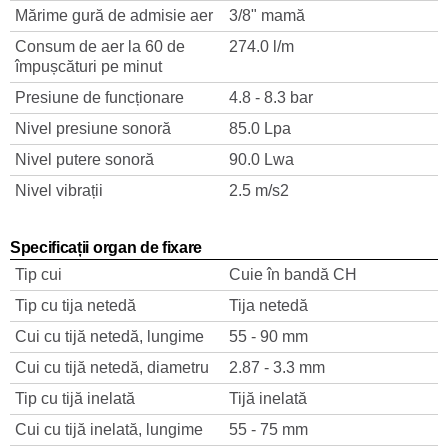
Mărime gură de admisie aer
3/8" mamă
Consum de aer la 60 de
274.0 l/m
împușcături pe minut
Presiune de funcționare
4.8 - 8.3 bar
Nivel presiune sonoră
85.0 Lpa
Nivel putere sonoră
90.0 Lwa
Nivel vibrații
2.5 m/s2
Specificații organ de fixare
Tip cui
Cuie în bandă CH
Tip cu tija netedă
Tija netedă
Cui cu tijă netedă, lungime
55 - 90 mm
Cui cu tijă netedă, diametru
2.87 - 3.3 mm
Tip cu tijă inelată
Tijă inelată
Cui cu tijă inelată, lungime
55 - 75 mm