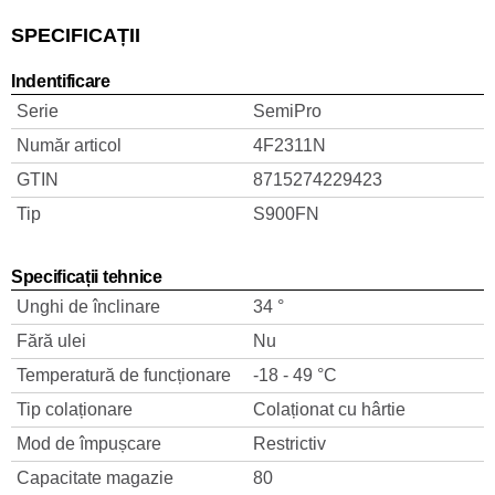
SPECIFICAȚII
Indentificare
Serie
SemiPro
Număr articol
4F2311N
GTIN
8715274229423
Tip
S900FN
Specificații tehnice
Unghi de înclinare
34 °
Fără ulei
Nu
Temperatură de funcționare
-18 - 49 °C
Tip colaționare
Colaționat cu hârtie
Mod de împușcare
Restrictiv
Capacitate magazie
80