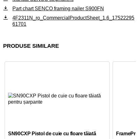
Part chart SENCO framing nailer S900FN
4F2311N_ro_CommercialProductSheet_1.6_17522295
61701
PRODUSE SIMILARE
SN90CXP Pistol de cuie cu floare tăiată
FramePro65