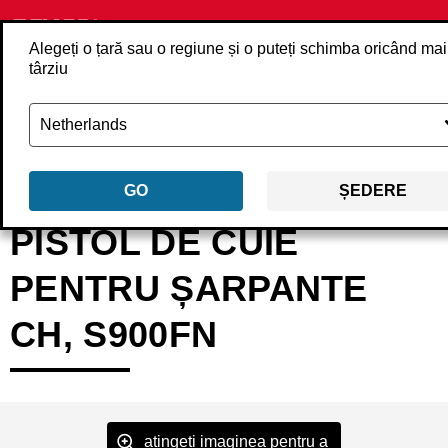
Alegeți o țară sau o regiune și o puteți schimba oricând mai
târziu
Înapoi
Produse
Unelte
Pistoale pentru bătut cuie
Pistoale pentru b
GO
ȘEDERE
PISTOL DE CUIE
PENTRU ȘARPANTE
CH, S900FN
atingeți imaginea pentru a